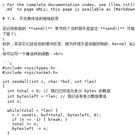
> For the complete documentation index, see [llms.txt](
`.md` to page URLs; this page is available as [Markdown
# 7.3. 不完整传送的後续处理

还记得前面的 **send()** 章节吗？当时我不是提过 **send()** 可
了呢？\

\

好的，其实它们还在你的缓冲区里。因为环境不是你能控制的，kernel 会
\

你可以写一个像这样的函数：<br>

```c

#include <sys/types.h>

#include <sys/socket.h>

int sendall(int s, char *buf, int *len)

{

  int total = 0; // 我们已经送出多少 bytes 的数据

  int bytesleft = *len; // 我们还有多少数据要送

  int n;

  while(total < *len) {

    n = send(s, buf+total, bytesleft, 0);

    if (n == -1) { break; }

    total += n;

    bytesleft -= n;

  }
