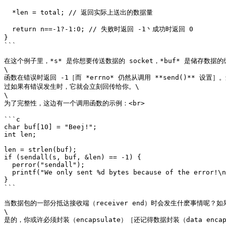
  *len = total; // 返回实际上送出的数据量

  return n==-1?-1:0; // 失败时返回 -1丶成功时返回 0

}

```

在这个例子里，*s* 是你想要传送数据的 socket，*buf* 是储存数据
\

函数在错误时返回 -1［而 *errno* 仍然从调用 **send()** 
过如果有错误发生时，它就会立刻回传给你。\

\

为了完整性，这边有一个调用函数的示例：<br>

```c

char buf[10] = "Beej!";

int len;

len = strlen(buf);

if (sendall(s, buf, &len) == -1) {

  perror("sendall");

  printf("We only sent %d bytes because of the error!\n", len);

}

```

当数据包的一部分抵达接收端（receiver end）时会发生什麽事情呢？
\
