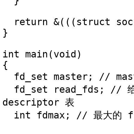
  }

  return &(((struct sockaddr_in6*)sa)->sin6_addr);

}

int main(void)

{

  fd_set master; // master file descriptor 表

  fd_set read_fds; // 给 select() 用的暂时 file 
descriptor 表

  int fdmax; // 最大的 file descriptor 数目
