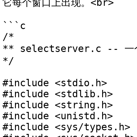
它每个窗口上出现。<br>

```c

/*

** selectserver.c -- 
*/

#include <stdio.h>

#include <stdlib.h>

#include <string.h>

#include <unistd.h>

#include <sys/types.h>
