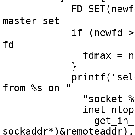
            FD_SET(newfd, &master); // 新增到 
master set

            if (newfd > fdmax) { // 持续追踪最大的 
fd

              fdmax = newfd;

            }

            printf("selectserver: new connection 
from %s on "

              "socket %d\n",

              inet_ntop(remoteaddr.ss_family,

                get_in_addr((struct 
sockaddr*)&remoteaddr),
