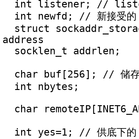
  int listener; // listening socket descriptor

  int newfd; // 新接受的 accept() socket descriptor

  struct sockaddr_storage remoteaddr; // client 
address

  socklen_t addrlen;

  char buf[256]; // 储存 client 数据的缓冲区

  int nbytes;

  char remoteIP[INET6_ADDRSTRLEN];

  int yes=1; // 供底下的 setsockopt() 设置 