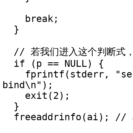
    break;

  }

  // 若我们进入这个判断式，则表示我们 bind() 失败

  if (p == NULL) {

    fprintf(stderr, "selectserver: failed to 
bind\n");

    exit(2);

  }

  freeaddrinfo(ai); // all done with this
