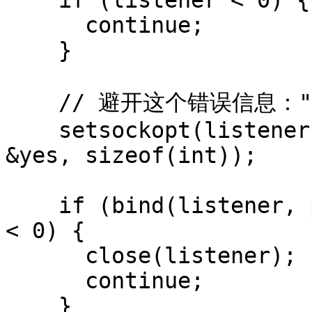
    if (listener < 0) {

      continue;

    }

    // 避开这个错误信息："address already in use"

    setsockopt(listener, SOL_SOCKET, SO_REUSEADDR, 
&yes, sizeof(int));

    if (bind(listener, p->ai_addr, p->ai_addrlen) 
< 0) {

      close(listener);

      continue;

    }
