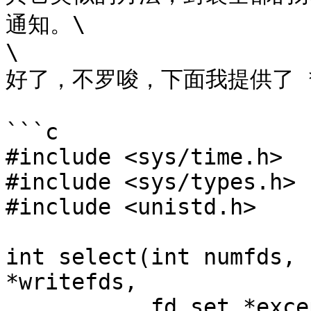
通知。\

\

好了，不罗唆，下面我提供了 **s
```c

#include <sys/time.h>

#include <sys/types.h>

#include <unistd.h>

int select(int numfds, 
*writefds,

           fd_set *exceptfds, struct timeval 