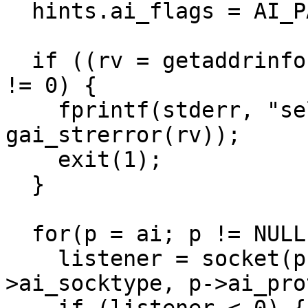
  hints.ai_flags = AI_PASSIVE;

  if ((rv = getaddrinfo(NULL, PORT, &hints, &ai)) 
!= 0) {

    fprintf(stderr, "selectserver: %s\n", 
gai_strerror(rv));

    exit(1);

  }

  for(p = ai; p != NULL; p = p->ai_next) {

    listener = socket(p->ai_family, p-
>ai_socktype, p->ai_pro