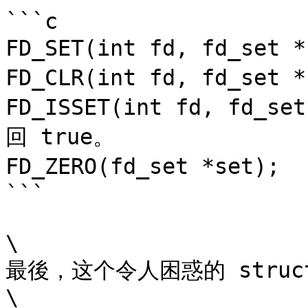
```c

FD_SET(int fd, fd_set 
FD_CLR(int fd, fd_set 
FD_ISSET(int fd, fd_s
回 true。

FD_ZERO(fd_set *set);
```

\

最後，这个令人困惑的 struct
\
