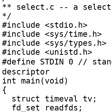
** select.c -- a select
*/

#include <stdio.h>

#include <sys/time.h>

#include <sys/types.h>

#include <unistd.h>

#define STDIN 0 // stan
descriptor

int main(void)

{

  struct timeval tv;

  fd_set readfds;
