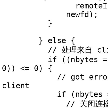
                remoteIP, INET6_ADDRSTRLEN),

              newfd);

          }

        } else {

          // 处理来自 client 的数据

          if ((nbytes = recv(i, buf, sizeof buf, 
0)) <= 0) {

            // got error or connection closed by 
client

            if (nbytes == 0) {

              // 关闭连接
