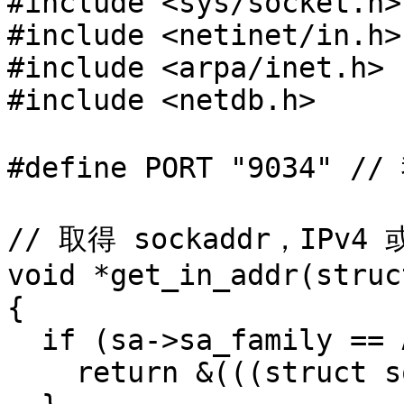
#include <sys/socket.h>

#include <netinet/in.h>

#include <arpa/inet.h>

#include <netdb.h>

#define PORT "9034" /
// 取得 sockaddr，IPv4 或
void *get_in_addr(struc
{

  if (sa->sa_family == AF_INET) {

    return &(((struct sockaddr_in*)sa)->sin_addr);
