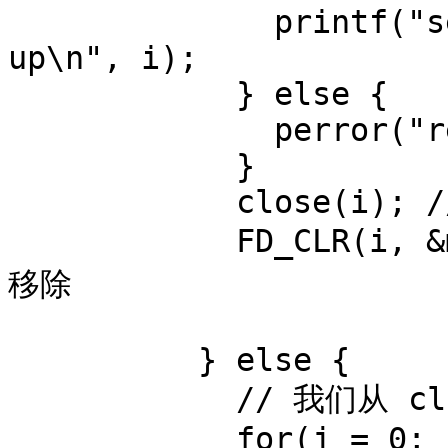
              printf("selectserver: socket %d hung 
up\n", i);

            } else {

              perror("recv");

            }

            close(i); // bye!

            FD_CLR(i, &master); // 从 master set 中
移除

          } else {

            // 我们从 client 收到一些数据

            for(j = 0; j <= fdmax; j++) {
