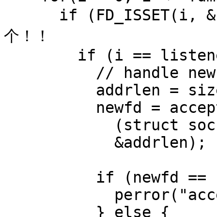
      if (FD_ISSET(i, &read_fds)) { // 我们找到一
个！！

        if (i == listener) {

          // handle new connections

          addrlen = sizeof remoteaddr;

          newfd = accept(listener,

            (struct sockaddr *)&remoteaddr,

            &addrlen);

          if (newfd == -1) {

            perror("accept");

          } else {
