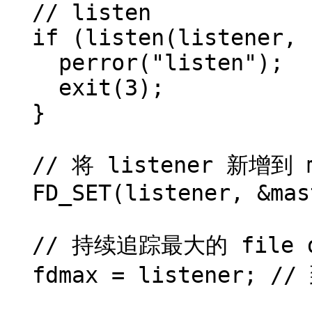
  // listen

  if (listen(listener, 10) == -1) {

    perror("listen");

    exit(3);

  }

  // 将 listener 新增到 master set

  FD_SET(listener, &master);

  // 持续追踪最大的 file descriptor

  fdmax = listener; // 到此为止，就是它了
