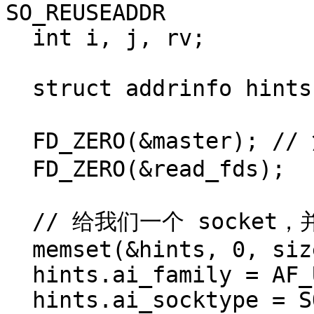
SO_REUSEADDR

  int i, j, rv;

  struct addrinfo hints, *ai, *p;

  FD_ZERO(&master); // 清除 master 与 temp sets

  FD_ZERO(&read_fds);

  // 给我们一个 socket，并且 bind 它

  memset(&hints, 0, sizeof hints);

  hints.ai_family = AF_UNSPEC;

  hints.ai_socktype = SOCK_STREAM;
