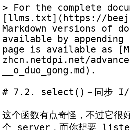
> For the complete docu
[llms.txt](https://beej
Markdown versions of do
available by appending 
page is available as [M
zhcn.netdpi.net/advance
__o_duo_gong.md).

# 7.2. select()－同步 I/
这个函数有点奇怪，不过它很
个 server，而你想要 li