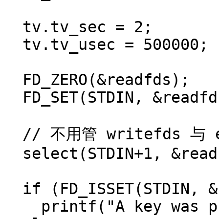
  tv.tv_sec = 2;

  tv.tv_usec = 500000;

  FD_ZERO(&readfds);

  FD_SET(STDIN, &readfds);

  // 不用管 writefds 与 exceptfds：

  select(STDIN+1, &readfds, NULL, NULL, &tv);

  if (FD_ISSET(STDIN, &readfds))

    printf("A key was pressed!\n");
