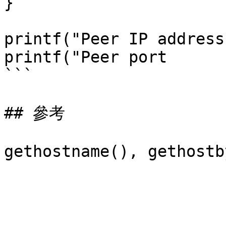
}

printf("Peer IP address
printf("Peer port      
```

## 參考
