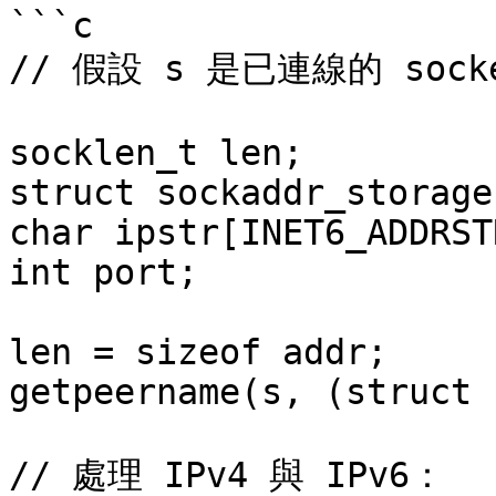
```c

// 假設 s 是已連線的 socke
socklen_t len;

struct sockaddr_storage
char ipstr[INET6_ADDRST
int port;

len = sizeof addr;

getpeername(s, (struct 
// 處理 IPv4 與 IPv6：
