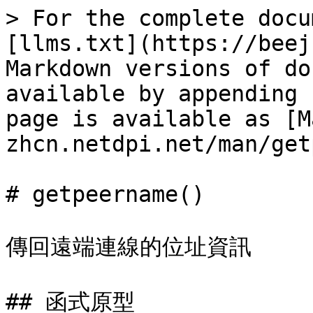
> For the complete docu
[llms.txt](https://beej
Markdown versions of do
available by appending 
page is available as [M
zhcn.netdpi.net/man/get
# getpeername()

傳回遠端連線的位址資訊

## 函式原型
