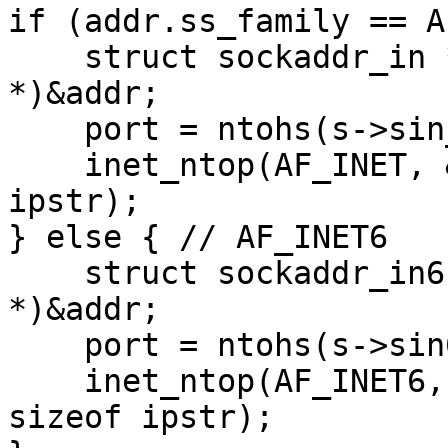
if (addr.ss_family == A
    struct sockaddr_in *s = (struct sockaddr_in 
*)&addr;

    port = ntohs(s->sin_port);

    inet_ntop(AF_INET, &s->sin_addr, ipstr, sizeof 
ipstr);

} else { // AF_INET6

    struct sockaddr_in6 *s = (struct sockaddr_in6 
*)&addr;

    port = ntohs(s->sin6_port);

    inet_ntop(AF_INET6, &s->sin6_addr, ipstr, 
sizeof ipstr);
