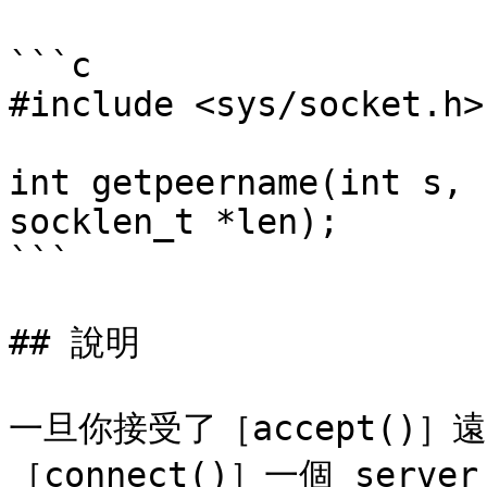
```c

#include <sys/socket.h>

int getpeername(int s, 
socklen_t *len);

```

## 說明

一旦你接受了［accept()
［connect()］一個 ser